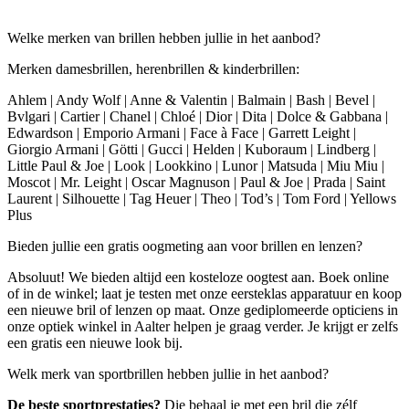
Welke merken van brillen hebben jullie in het aanbod?
Merken damesbrillen, herenbrillen & kinderbrillen:
Ahlem | Andy Wolf | Anne & Valentin | Balmain | Bash | Bevel |
Bvlgari | Cartier | Chanel | Chloé | Dior | Dita | Dolce & Gabbana |
Edwardson | Emporio Armani | Face à Face | Garrett Leight |
Giorgio Armani | Götti | Gucci | Helden | Kuboraum | Lindberg |
Little Paul & Joe | Look | Lookkino | Lunor | Matsuda | Miu Miu |
Moscot | Mr. Leight | Oscar Magnuson | Paul & Joe | Prada | Saint
Laurent | Silhouette | Tag Heuer | Theo | Tod’s | Tom Ford | Yellows
Plus
Bieden jullie een gratis oogmeting aan voor brillen en lenzen?
Absoluut! We bieden altijd een kosteloze oogtest aan. Boek online
of in de winkel; laat je testen met onze eersteklas apparatuur en koop
een nieuwe bril of lenzen op maat. Onze gediplomeerde opticiens in
onze optiek winkel in Aalter helpen je graag verder. Je krijgt er zelfs
een gratis een nieuwe look bij.
Welk merk van sportbrillen hebben jullie in het aanbod?
De beste sportprestaties?
Die behaal je met een bril die zélf