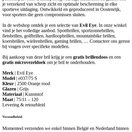
je verzekerd van scherp zicht en optimale bescherming in elke
sportieve uitdaging. Ontwikkeld en geproduceerd in Oostenrijk,
voor sporters die geen compromissen sluiten.
In de webshop ontdek je een selectie van
Evil Eye
. In onze winkel
vind je het volledige aanbod. Sportbrillen, sportzonnebrillen,
fietsbrillen, golfbrillen, hardloopbrillen, mountainbike brillen,
koersbrillen, wielrenbrillen, gaming brillen, … Contacteer ons gerust
bij vragen over specifieke modellen.
Bij aankoop van deze bril krijg je een
gratis brillendoos
en een
gratis microvezeldoek
om je bril te onderhouden.
Merk
| Evil Eye
Model
| e037/75 S
Kleur
| 2500 Oranje rood
Glazen
| Grijs
Materiaal
| Kunststof
Maat
| 75/11 – 120
Levering & retourbleid
Verzendbeleid
Momenteel verzenden we enkel binnen België en Nederland binnen