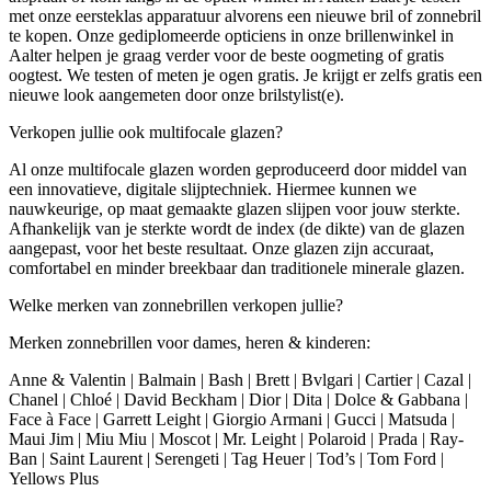
met onze eersteklas apparatuur alvorens een nieuwe bril of zonnebril
te kopen. Onze gediplomeerde opticiens in onze brillenwinkel in
Aalter helpen je graag verder voor de beste oogmeting of gratis
oogtest. We testen of meten je ogen gratis. Je krijgt er zelfs gratis een
nieuwe look aangemeten door onze brilstylist(e).
Verkopen jullie ook multifocale glazen?
Al onze multifocale glazen worden geproduceerd door middel van
een innovatieve, digitale slijptechniek. Hiermee kunnen we
nauwkeurige, op maat gemaakte glazen slijpen voor jouw sterkte.
Afhankelijk van je sterkte wordt de index (de dikte) van de glazen
aangepast, voor het beste resultaat. Onze glazen zijn accuraat,
comfortabel en minder breekbaar dan traditionele minerale glazen.
Welke merken van zonnebrillen verkopen jullie?
Merken zonnebrillen voor dames, heren & kinderen:
Anne & Valentin | Balmain | Bash | Brett | Bvlgari | Cartier | Cazal |
Chanel | Chloé | David Beckham | Dior | Dita | Dolce & Gabbana |
Face à Face | Garrett Leight | Giorgio Armani | Gucci | Matsuda |
Maui Jim | Miu Miu | Moscot | Mr. Leight | Polaroid | Prada | Ray-
Ban | Saint Laurent | Serengeti | Tag Heuer | Tod’s | Tom Ford |
Yellows Plus