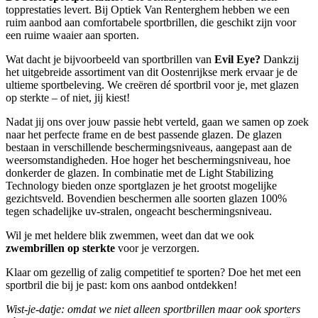
topprestaties levert. Bij Optiek Van Renterghem hebben we een
ruim aanbod aan comfortabele sportbrillen, die geschikt zijn voor
een ruime waaier aan sporten.
Wat dacht je bijvoorbeeld van sportbrillen van
Evil Eye?
Dankzij
het uitgebreide assortiment van dit Oostenrijkse merk ervaar je de
ultieme sportbeleving. We creëren dé sportbril voor je, met glazen
op sterkte – of niet, jij kiest!
Nadat jij ons over jouw passie hebt verteld, gaan we samen op zoek
naar het perfecte frame en de best passende glazen. De glazen
bestaan in verschillende beschermingsniveaus, aangepast aan de
weersomstandigheden. Hoe hoger het beschermingsniveau, hoe
donkerder de glazen. In combinatie met de Light Stabilizing
Technology bieden onze sportglazen je het grootst mogelijke
gezichtsveld. Bovendien beschermen alle soorten glazen 100%
tegen schadelijke uv-stralen, ongeacht beschermingsniveau.
Wil je met heldere blik zwemmen, weet dan dat we ook
zwembrillen op sterkte
voor je verzorgen.
Klaar om gezellig of zalig competitief te sporten? Doe het met een
sportbril die bij je past: kom ons aanbod ontdekken!
Wist-je-datje: omdat we niet alleen sportbrillen maar ook sporters