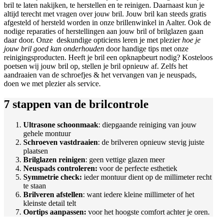
bril te laten nakijken, te herstellen en te reinigen. Daarnaast kun je
altijd terecht met vragen over jouw bril. Jouw bril kan steeds gratis
afgesteld of hersteld worden in onze brillenwinkel in Aalter. Ook de
nodige reparaties of herstellingen aan jouw bril of brilglazen gaan
daar door. Onze deskundige opticiens leren je met plezier
hoe je
jouw bril goed kan onderhouden
door handige tips met onze
reinigingsproducten. Heeft je bril een opknapbeurt nodig? Kosteloos
poetsen wij jouw bril op, stellen je bril opnieuw af. Zelfs het
aandraaien van de schroefjes & het vervangen van je neuspads,
doen we met plezier als service.
7 stappen van de brilcontrole
Ultrasone schoonmaak
: diepgaande reiniging van jouw
gehele montuur
Schroeven vastdraaien
: de brilveren opnieuw stevig juiste
plaatsen
Brilglazen reinigen
: geen vettige glazen meer
Neuspads controleren:
voor de perfecte esthetiek
Symmetrie check:
ieder montuur dient op de millimeter recht
te staan
Brilveren afstellen
: want iedere kleine millimeter of het
kleinste detail telt
Oortips aanpassen:
voor het hoogste comfort achter je oren.