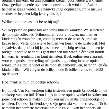
optimale pasvorm en draagcomfort bieden voor iedere werknemer.
Onze gediplomeerde opticiens in onze optiek winkel in Aalter
helpen je graag verder. De nauwkeurige oogmeting om je nieuwe
sterktes te bepalen krijg je er gratis bij!
Welke montuur past het beste bij mij?
Wij koppelen de juiste bril aan jouw unieke karakter. We selecteren
de mooiste collecties (brilmonturen voor vrouwen, mannen &
kinderen) én zonnebrillen, zodat jij meteen de beste & grootste
keuze hebt. Vertel ons wie je bent en wij tonen je de juiste bril. Met
stijladvies dat perfect bij je past en een prachtig resultaat, binnen je
budget. Zodat je naar huis gaat met een bril waar je écht van houdt.
En waar je jarenlang van kunt genieten. Boek online een afspraak
voor een gratis brilrestyling mét gratis oogmeting in onze optiek
winkel in Aalter. Je vindt er de mooiste damesbrillen, herenbrillen én
kinderbrillen. Wij volgen de brillenmode & brillentrends van 2022
op de voet.
Hoe maak ik mijn brildoekje schoon?
Bij optiek Van Renterghem krijg je steeds een gratis brildoekje bij de
aankoop van een bril. Kom langs in onze optiek winkel in Aalter om
jouw bril schoon te maken of om een nieuw gratis brillendoekje op
te halen.
De beste brillendoekjes zijn gemaakt van microvezel. Dit is
namelijk het perfecte materiaal om olie en vuil van het oppervlak