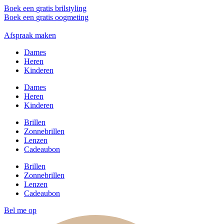
Ga
Boek een
gratis brilstyling
naar
Boek een
gratis oogmeting
de
inhoud
Afspraak maken
Dames
Heren
Kinderen
Dames
Heren
Kinderen
Brillen
Zonnebrillen
Lenzen
Cadeaubon
Brillen
Zonnebrillen
Lenzen
Cadeaubon
Bel me op