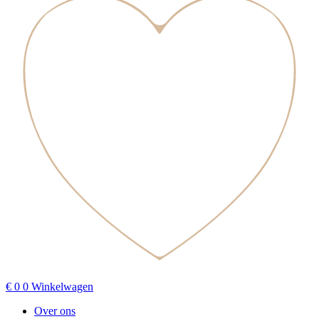
€
0
0
Winkelwagen
Over ons